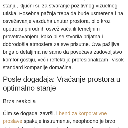
stanju, ključni su za stvaranje pozitivnog vizuelnog
utiska. Posebna pažnja treba da bude usmerena i na
osvežavanje vazduha unutar prostora, bilo kroz
upotrebu prirodnih osveživača ili temeljnim
provetravanjem, kako bi se stvorila prijatna i
dobrodošla atmosfera za sve prisutne. Ova pažljiva
briga o detaljima ne samo da povećava zadovoljstvo i
komfor gostiju, već i reflektuje profesionalizam i visok
standard kompanije domaćina.
Posle događaja: Vraćanje prostora u
optimalno stanje
Brza reakcija
Čim se događaj završi, i
bend za korporativne
proslave
spakuje instrumente, neophodno je brzo