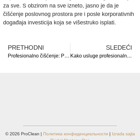
za sve. S obzirom na sve izneto, jasno je da je
čišćenje poslovnog prostora pre i posle korporativnih
događaja investicija koja se višestruko isplati.
PRETHODNI
SLEDEĆI
Profesionalno čišćenje: Prednosti za male biznise
Kako usluge profesionalnog čišćenja mogu pomoći u borbi protiv alergija
© 2026 ProClean |
Политика конфиденциальности
|
Izrada sajta