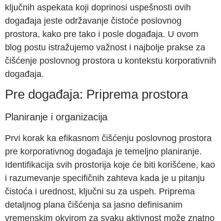
ključnih aspekata koji doprinosi uspešnosti ovih
događaja jeste održavanje čistoće poslovnog
prostora, kako pre tako i posle događaja. U ovom
blog postu istražujemo važnost i najbolje prakse za
čišćenje poslovnog prostora u kontekstu korporativnih
događaja.
Pre događaja: Priprema prostora
Planiranje i organizacija
Prvi korak ka efikasnom čišćenju poslovnog prostora
pre korporativnog događaja je temeljno planiranje.
Identifikacija svih prostorija koje će biti korišćene, kao
i razumevanje specifičnih zahteva kada je u pitanju
čistoća i urednost, ključni su za uspeh. Priprema
detaljnog plana čišćenja sa jasno definisanim
vremenskim okvirom za svaku aktivnost može znatno