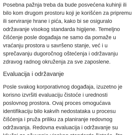
Posebna pažnja treba da bude posvećena kuhinji ili
bilo kom drugom prostoru koji je korišćen za pripremu
ili serviranje hrane i pića, kako bi se osiguralo
održavanje visokog standarda higijene. Temeljno
čišćenje posle događaja ne samo da pomaže u
vraćanju prostora u savršeno stanje, već i u
sprečavanju dugoročnog oštećenja i održavanju
zdravog radnog okruženja za sve zaposlene.
Evaluacija i održavanje
Posle svakog korporativnog događaja, izuzetno je
korisno izvršiti evaluaciju čistoće i urednosti
poslovnog prostora. Ovaj proces omogućava
identifikaciju bilo kakvih nedostataka u procesu
čišćenja i pruža priliku za planiranje redovnog
održavanja. Redovna evaluacija i održavanje su