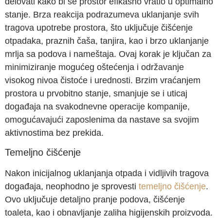
delovati kako bi se prostor efikasno vratio u optimalno
stanje. Brza reakcija podrazumeva uklanjanje svih
tragova upotrebe prostora, što uključuje čišćenje
otpadaka, praznih čaša, tanjira, kao i brzo uklanjanje
mrlja sa podova i nameštaja. Ovaj korak je ključan za
minimiziranje mogućeg oštećenja i održavanje
visokog nivoa čistoće i urednosti. Brzim vraćanjem
prostora u prvobitno stanje, smanjuje se i uticaj
događaja na svakodnevne operacije kompanije,
omogućavajući zaposlenima da nastave sa svojim
aktivnostima bez prekida.
Temeljno čišćenje
Nakon inicijalnog uklanjanja otpada i vidljivih tragova
događaja, neophodno je sprovesti
temeljno čišćenje
.
Ovo uključuje detaljno pranje podova, čišćenje
toaleta, kao i obnavljanje zaliha higijenskih proizvoda.