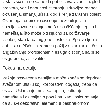
vrsta čišćenja ne samo da poboljšava vizuelni izgled
prostora, već i doprinosi stvaranju zdravijeg radnog
okruženja, smanjujući rizik od širenja zaraznih bolesti.
Osim toga, dubinsko čišćenje može uključiti i
specijalizovane usluge kao što su čišćenje tepiha i
nameštaja, što može biti ključno za održavanje
visokog standarda higijene i estetike. Sprovodjenje
dubinskog čišćenja zahteva pažljivo planiranje i često
angažovanje profesionalnih usluga čišćenja da bi se
osigurao najviši kvalitet.
Fokus na detalje
Pažnja posvećena detaljima može značajno doprineti
svečanom utisku koji korporativni događaj treba da
ostavi. Uklanjanje mrlja sa tepiha, poliranje
nameštaja i osvetljenih površina, kao i osiguravanje
da su svi dekorativni elementi u besprekornom