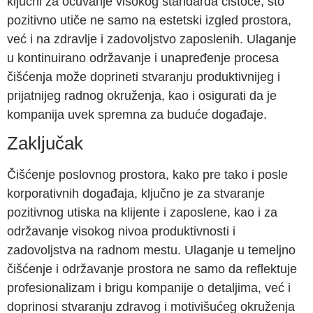
ključni za očuvanje visokog standarda čistoće, što
pozitivno utiče ne samo na estetski izgled prostora,
već i na zdravlje i zadovoljstvo zaposlenih. Ulaganje
u kontinuirano održavanje i unapređenje procesa
čišćenja može doprineti stvaranju produktivnijeg i
prijatnijeg radnog okruženja, kao i osigurati da je
kompanija uvek spremna za buduće događaje.
Zaključak
Čišćenje poslovnog prostora, kako pre tako i posle
korporativnih događaja, ključno je za stvaranje
pozitivnog utiska na klijente i zaposlene, kao i za
održavanje visokog nivoa produktivnosti i
zadovoljstva na radnom mestu. Ulaganje u temeljno
čišćenje i održavanje prostora ne samo da reflektuje
profesionalizam i brigu kompanije o detaljima, već i
doprinosi stvaranju zdravog i motivišućeg okruženja