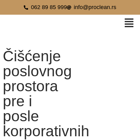
062 89 85 999
info@proclean.rs
Čišćenje
poslovnog
prostora
pre i
posle
korporativnih