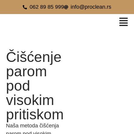
062 89 85 999
info@proclean.rs
Čišćenje
parom
pod
visokim
pritiskom
Naša metoda čišćenja
parom pod visokim