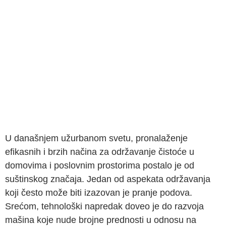
U današnjem užurbanom svetu, pronalaženje
efikasnih i brzih načina za održavanje čistoće u
domovima i poslovnim prostorima postalo je od
suštinskog značaja. Jedan od aspekata održavanja
koji često može biti izazovan je pranje podova.
Srećom, tehnološki napredak doveo je do razvoja
mašina koje nude brojne prednosti u odnosu na