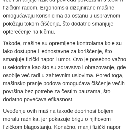
fizičkim radom. Ergonomski dizajnirane mašine
omogućavaju korisnicima da ostanu u uspravnom
položaju tokom čišćenja, što dodatno smanjuje
opterećenje na kičmu.
Takođe, mašine su opremljene kontrolama koje su
lako dostupne i jednostavne za korišćenje, što
smanjuje fizički napor i umor. Ovo je posebno važno
u sektorima kao što su zdravstvo i obrazovanje, gde
osoblje već radi u zahtevnim uslovima. Pored toga,
mašinsko pranje podova omogućava čišćenje većih
površina bez potrebe za čestim pauzama, što
dodatno povećava efikasnost.
Uvođenje ovih mašina takođe doprinosi boljem
moralu radnika, jer pokazuje brigu o njihovom
fizičkom blagostanju. Konačno, manji fizički napor