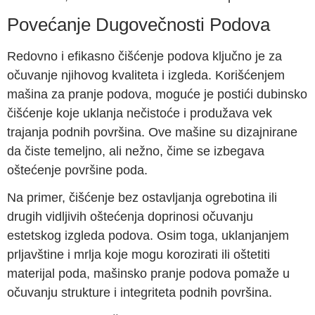
Povećanje Dugovečnosti Podova
Redovno i efikasno čišćenje podova ključno je za
očuvanje njihovog kvaliteta i izgleda. Korišćenjem
mašina za pranje podova, moguće je postići dubinsko
čišćenje koje uklanja nečistoće i produžava vek
trajanja podnih površina. Ove mašine su dizajnirane
da čiste temeljno, ali nežno, čime se izbegava
oštećenje površine poda.
Na primer, čišćenje bez ostavljanja ogrebotina ili
drugih vidljivih oštećenja doprinosi očuvanju
estetskog izgleda podova. Osim toga, uklanjanjem
prljavštine i mrlja koje mogu korozirati ili oštetiti
materijal poda, mašinsko pranje podova pomaže u
očuvanju strukture i integriteta podnih površina.