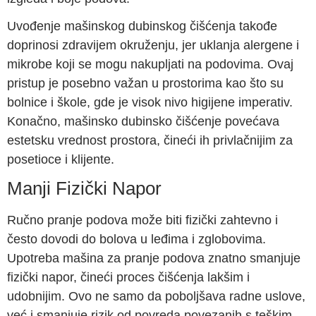
Uvođenje mašinskog dubinskog čišćenja takođe
doprinosi zdravijem okruženju, jer uklanja alergene i
mikrobe koji se mogu nakupljati na podovima. Ovaj
pristup je posebno važan u prostorima kao što su
bolnice i škole, gde je visok nivo higijene imperativ.
Konačno, mašinsko dubinsko čišćenje povećava
estetsku vrednost prostora, čineći ih privlačnijim za
posetioce i klijente.
Manji Fizički Napor
Ručno pranje podova može biti fizički zahtevno i
često dovodi do bolova u leđima i zglobovima.
Upotreba mašina za pranje podova znatno smanjuje
fizički napor, čineći proces čišćenja lakšim i
udobnijim. Ovo ne samo da poboljšava radne uslove,
već i smanjuje rizik od povreda povezanih s teškim