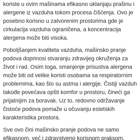
koriste u ovim mašinama efikasno uklanjaju prašinu i
alergene iz vazduha tokom procesa čišćenja. Ovo je
posebno korisno u zatvorenim prostorima gde je
cirkulacija vazduha ograničena, a koncentracija
alergena može biti visoka.
Poboljšanjem kvaliteta vazduha, mašinsko pranje
podova doprinosi stvaranju zdravijeg okruženja za
život i rad. Osim toga, smanjenje prisustva alergena
može biti od velike koristi osobama sa respiratornim
problemima, kao što su astma i alergije. Čistiji vazduh
takođe povećava opšti komfor u prostoru, čineći ga
prijatnijim za boravak. Uz to, redovno održavanje
čistoće podova pomaže u očuvanju estetskih
karakteristika prostora.
Sve ovo čini mašinsko pranje podova ne samo
efikasnom, već i zdravstveno korisnom praksom.