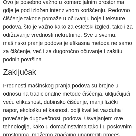
Ovo je posebno važno u komercijalnim prostorima
gdje je pod izložen intenzivnom korišćenju. Redovno
čišćenje takođe pomaže u očuvanju boje i teksture
podova, što je važno kako za estetski izgled, tako i za
održavanje vrednosti nekretnine. Sve u svemu,
mašinsko pranje podova je efikasna metoda ne samo
za čišćenje, već i za dugoročno očuvanje i zaštitu
podnih površina.
Zaključak
Prednosti mašinskog pranja podova su brojne u
odnosu na tradicionalne metode čišćenja, uključujući
veću efikasnost, dubinsko čišćenje, manji fizički
napor, ekološku efikasnost, bolji kvalitet vazduha i
povećanje dugovečnosti podova. Usvajanjem ove
tehnologije, kako u domaćinstvima tako i u poslovnim
prostorima, možemo značajno unaprediti proces