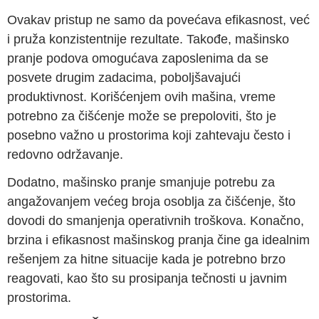
Ovakav pristup ne samo da povećava efikasnost, već
i pruža konzistentnije rezultate. Takođe, mašinsko
pranje podova omogućava zaposlenima da se
posvete drugim zadacima, poboljšavajući
produktivnost. Korišćenjem ovih mašina, vreme
potrebno za čišćenje može se prepoloviti, što je
posebno važno u prostorima koji zahtevaju često i
redovno održavanje.
Dodatno, mašinsko pranje smanjuje potrebu za
angažovanjem većeg broja osoblja za čišćenje, što
dovodi do smanjenja operativnih troškova. Konačno,
brzina i efikasnost mašinskog pranja čine ga idealnim
rešenjem za hitne situacije kada je potrebno brzo
reagovati, kao što su prosipanja tečnosti u javnim
prostorima.