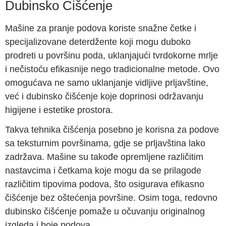
Dubinsko Čišćenje
Mašine za pranje podova koriste snažne četke i
specijalizovane deterdžente koji mogu duboko
prodreti u površinu poda, uklanjajući tvrdokorne mrlje
i nečistoću efikasnije nego tradicionalne metode. Ovo
omogućava ne samo uklanjanje vidljive prljavštine,
već i dubinsko čišćenje koje doprinosi održavanju
higijene i estetike prostora.
Takva tehnika čišćenja posebno je korisna za podove
sa teksturnim površinama, gdje se prljavština lako
zadržava. Mašine su takođe opremljene različitim
nastavcima i četkama koje mogu da se prilagode
različitim tipovima podova, što osigurava efikasno
čišćenje bez oštećenja površine. Osim toga, redovno
dubinsko čišćenje pomaže u očuvanju originalnog
izgleda i boje podova.