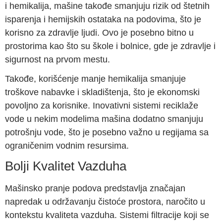
i hemikalija, mašine takođe smanjuju rizik od štetnih
isparenja i hemijskih ostataka na podovima, što je
korisno za zdravlje ljudi. Ovo je posebno bitno u
prostorima kao što su škole i bolnice, gde je zdravlje i
sigurnost na prvom mestu.
Takođe, korišćenje manje hemikalija smanjuje
troškove nabavke i skladištenja, što je ekonomski
povoljno za korisnike. Inovativni sistemi reciklaže
vode u nekim modelima mašina dodatno smanjuju
potrošnju vode, što je posebno važno u regijama sa
ograničenim vodnim resursima.
Bolji Kvalitet Vazduha
Mašinsko pranje podova predstavlja značajan
napredak u održavanju čistoće prostora, naročito u
kontekstu kvaliteta vazduha. Sistemi filtracije koji se