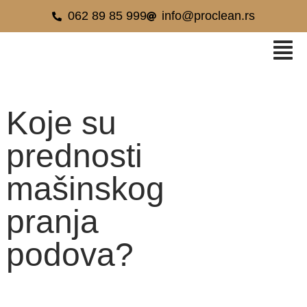
062 89 85 999
info@proclean.rs
Koje su
prednosti
mašinskog
pranja
podova?