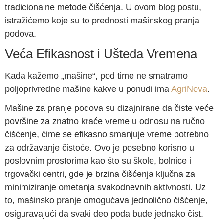
tradicionalne metode čišćenja. U ovom blog postu,
istražićemo koje su to prednosti mašinskog pranja
podova.
Veća Efikasnost i Ušteda Vremena
Kada kažemo „mašine“, pod time ne smatramo
poljoprivredne mašine kakve u ponudi ima
AgriNova
.
Mašine za pranje podova su dizajnirane da čiste veće
površine za znatno kraće vreme u odnosu na ručno
čišćenje, čime se efikasno smanjuje vreme potrebno
za održavanje čistoće. Ovo je posebno korisno u
poslovnim prostorima kao što su škole, bolnice i
trgovački centri, gde je brzina čišćenja ključna za
minimiziranje ometanja svakodnevnih aktivnosti. Uz
to, mašinsko pranje omogućava jednolično čišćenje,
osiguravajući da svaki deo poda bude jednako čist.