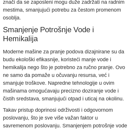
znači da se zaposleni mogu duže zadržati na radnim
mestima, smanjujući potrebu za čestom promenom
osoblja.
Smanjenje Potrošnje Vode i
Hemikalija
Moderne mašine za pranje podova dizajnirane su da
budu ekološki efikasnije, koristeći manje vode i
hemikalija nego što je potrebno za ručno pranje. Ovo
ne samo da pomaže u očuvanju resursa, već i
smanjuje troškove. Napredne tehnologije u ovim
mašinama omogućavaju precizno doziranje vode i
čistih sredstava, smanjujući otpad i uticaj na okolinu.
Takav pristup doprinosi održivosti i odgovornom
poslovanju, što je sve više važan faktor u
savremenom poslovanju. Smanjenjem potrošnje vode