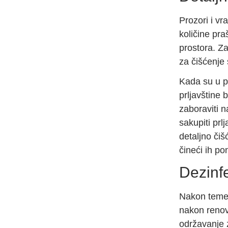
Prozori i vr
količine pra
prostora. Za
za čišćenje 
Kada su u pi
prljavštine 
zaboraviti n
sakupiti prl
detaljno čiš
čineći ih p
Dezinfe
Nakon temel
nakon renov
održavanje z