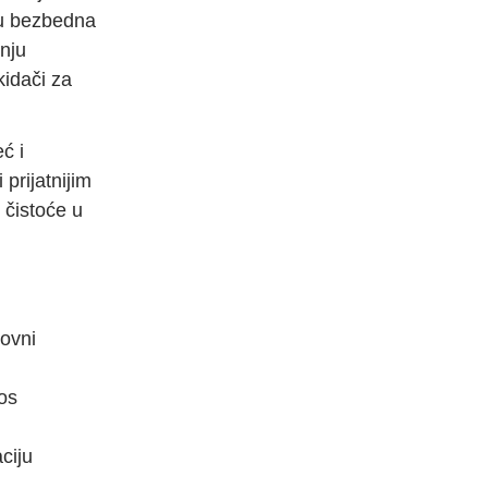
su bezbedna
nju
kidači za
ć i
 prijatnijim
 čistoće u
novni
nos
ciju