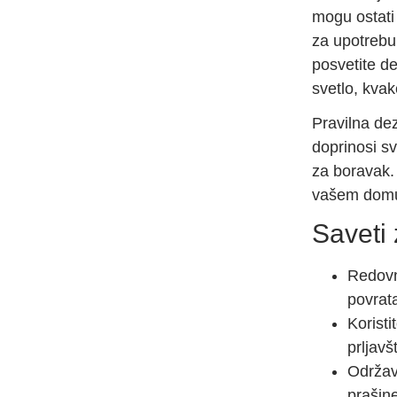
mogu ostati
za upotrebu
posvetite de
svetlo, kvak
Pravilna dez
doprinosi sv
za boravak.
vašem dom
Saveti 
Redovno
povrat
Koristi
prljavš
Održava
prašine