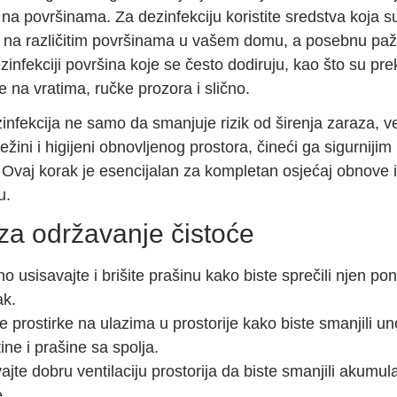
 na površinama. Za dezinfekciju koristite sredstva koja 
 na različitim površinama u vašem domu, a posebnu paž
zinfekciji površina koje se često dodiruju, kao što su pre
e na vratima, ručke prozora i slično.
infekcija ne samo da smanjuje rizik od širenja zaraza, ve
ežini i higijeni obnovljenog prostora, čineći ga sigurnijim i
 Ovaj korak je esencijalan za kompletan osjećaj obnove i
u.
za održavanje čistoće
 usisavajte i brišite prašinu kako biste sprečili njen po
ak.
te prostirke na ulazima u prostorije kako biste smanjili u
tine i prašine sa spolja.
jte dobru ventilaciju prostorija da biste smanjili akumula
.