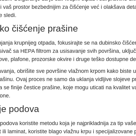
 vaš prostor bezbednijim za čišćenje već i olakšava deta
e sledi.
ko čišćenje prašine
janja krupnijeg otpada, fokusirajte se na dubinsko čišće
isivač sa HEPA filtrom za usisavanje svih površina, uključ
ove, plafone, prozorske okvire i druge teško dostupne de
vanja, obrišite sve površine vlažnom krpom kako biste uk
ašinu. Ovaj proces ne samo da uklanja vidljive slojeve pr
 se finije čestice prašine, koje mogu uticati na kvalitet 
lone.
je podova
podova koristite metodu koja je najprikladnija za tip va
 ili laminat, koristite blago vlažnu krpu i specijalizovane