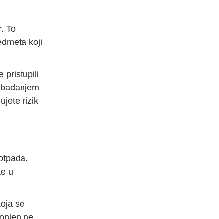
. To
redmeta koji
 pristupili
lobađanjem
jete rizik
 otpada.
te u
koja se
lonjen ne