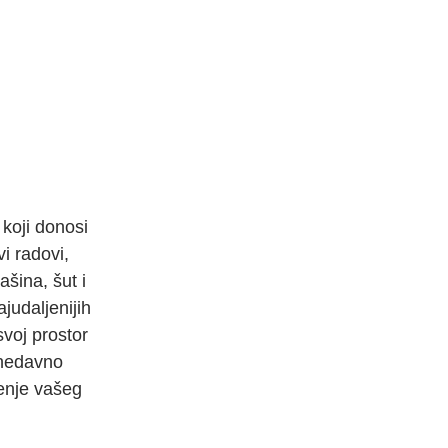
 koji donosi
vi radovi,
šina, šut i
judaljenijih
voj prostor
 nedavno
đenje vašeg