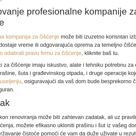
vanje profesionalne kompanije z
je
na kompanija za čišćenje
može biti izuzetno korisntan iz
ostaje vreme ili odgovarajuća oprema za temeljno čišće
o odabrati pravu firmu za čišćenje
, kliknite baš tu.
i za čišćenje imaju iskustvo, alate i tehniku potrebnu za
rašine, šuta i građevinskog otpada, i druge operacije ko
 useljenju
, osiguravajući da vaš dom bude besprekorno či
iguran.
čak
kon renoviranja može biti zahtevan zadatak, ali uz pravi
ćenja, možete efikasno ukloniti prašinu i šut iz vašeg d
žavanje čistoće pomoći će vam da duže uživate u rezul