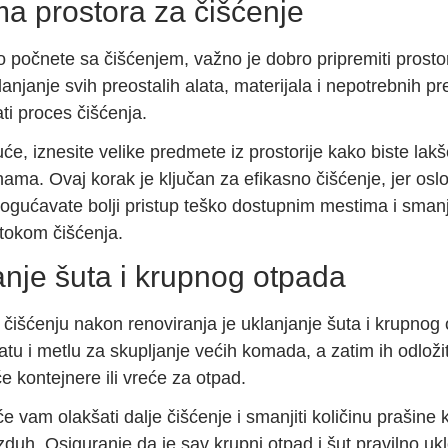
ma prostora za čišćenje
 počnete sa čišćenjem, važno je dobro pripremiti prostor
lanjanje svih preostalih alata, materijala i nepotrebnih p
i proces čišćenja.
e, iznesite velike predmete iz prostorije kako biste lakše
nama. Ovaj korak je ključan za efikasno čišćenje, jer os
ogućavate bolji pristup teško dostupnim mestima i smanju
tokom čišćenja.
anje šuta i krupnog otpada
 čišćenju nakon renoviranja je uklanjanje šuta i krupnog
patu i metlu za skupljanje većih komada, a zatim ih odloži
 kontejnere ili vreće za otpad.
e vam olakšati dalje čišćenje i smanjiti količinu prašine 
duh. Osiguranje da je sav krupni otpad i šut pravilno uk