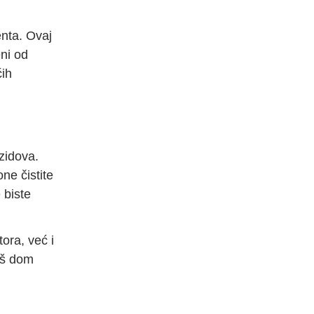
enta. Ovaj
eni od
ćih
 zidova.
one čistite
 biste
ora, već i
aš dom