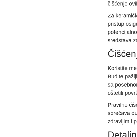
čišćenje ovi
Za keramičke
pristup osig
potencijaln
sredstava z
Čišćenj
Koristite me
Budite pažlji
sa posebnom
oštetili povr
Pravilno čiš
sprečava du
zdravijim i p
Detaljn