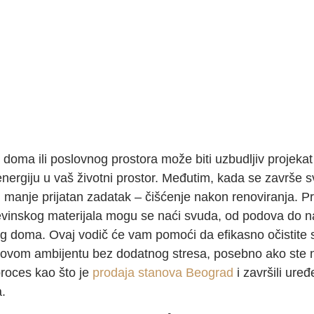
doma ili poslovnog prostora može biti uzbudljiv projekat
 energiju u vaš životni prostor. Međutim, kada se završe s
 manje prijatan zadatak – čišćenje nakon renoviranja. Pra
evinskog materijala mogu se naći svuda, od podova do na
g doma. Ovaj vodič će vam pomoći da efikasno očistite s
 novom ambijentu bez dodatnog stresa, posebno ako ste
proces kao što je
prodaja stanova Beograd
i završili ure
.