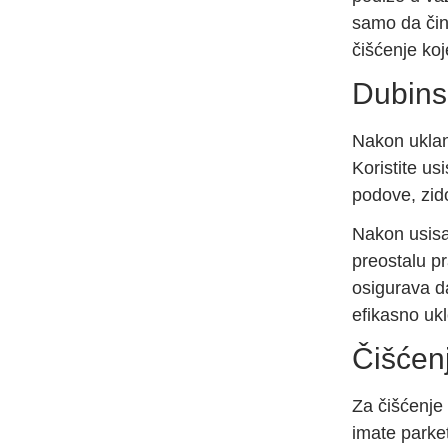
samo da čini
čišćenje koj
Dubins
Nakon uklan
Koristite us
podove, zid
Nakon usisa
preostalu pr
osigurava da
efikasno uk
Čišćen
Za čišćenje 
imate parket