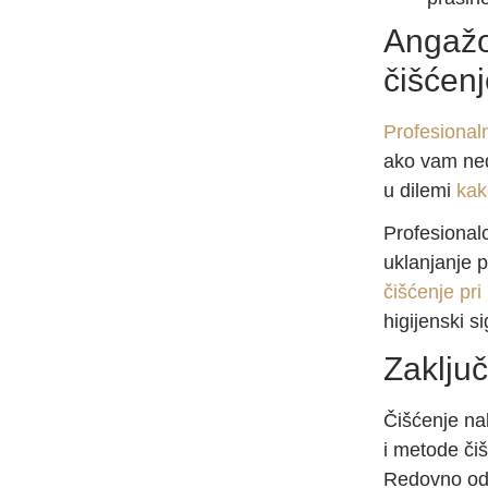
Angažo
čišćen
Profesional
ako vam ned
u dilemi
kak
Profesionalc
uklanjanje p
čišćenje pri
higijenski s
Zaklju
Čišćenje na
i metode čiš
Redovno odr