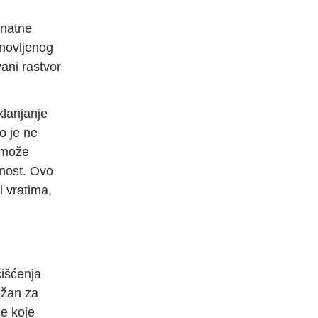
znatne
bnovljenog
vani rastvor
klanjanje
o je ne
a može
lnost. Ovo
i vratima,
čišćenja
ažan za
je koje