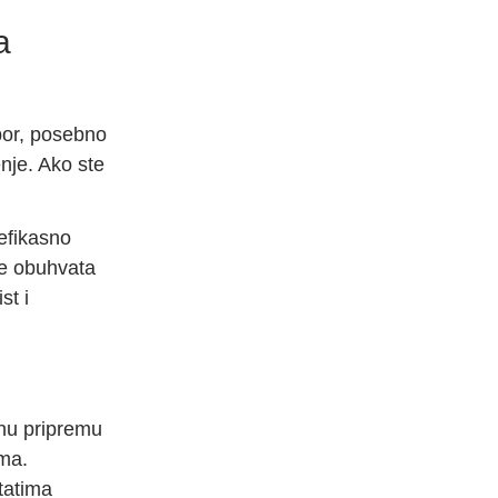
a
bor, posebno
nje. Ako ste
 efikasno
je obuhvata
st i
lnu pripremu
oma.
tatima