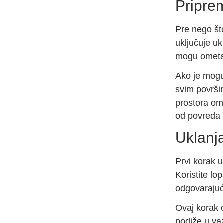
Pripre
Pre nego što
uključuje uk
mogu ometat
Ako je moguć
svim površi
prostora om
od povreda 
Uklanj
Prvi korak u
Koristite lo
odgovarajuće
Ovaj korak ć
podiže u vaz