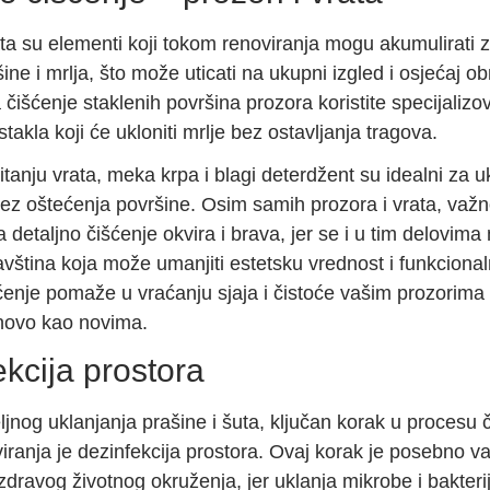
ata su elementi koji tokom renoviranja mogu akumulirati 
šine i mrlja, što može uticati na ukupni izgled i osjećaj o
 čišćenje staklenih površina prozora koristite specijalizo
stakla koji će ukloniti mrlje bez ostavljanja tragova.
tanju vrata, meka krpa i blagi deterdžent su idealni za u
bez oštećenja površine. Osim samih prozora i vrata, važn
a detaljno čišćenje okvira i brava, jer se i u tim delovim
javština koja može umanjiti estetsku vrednost i funkciona
ćenje pomaže u vraćanju sjaja i čistoće vašim prozorima 
onovo kao novima.
kcija prostora
jnog uklanjanja prašine i šuta, ključan korak u procesu 
iranja je dezinfekcija prostora. Ovaj korak je posebno v
dravog životnog okruženja, jer uklanja mikrobe i bakteri