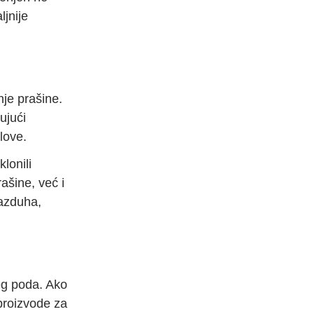
ljnije
nje prašine.
ujući
love.
lonili
ašine, već i
vazduha,
šeg poda. Ako
 proizvode za