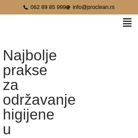
062 89 85 999
info@proclean.rs
Najbolje
prakse
za
održavanje
higijene
u