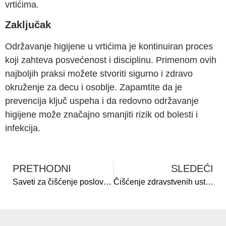
vrtićima.
Zaključak
Održavanje higijene u vrtićima je kontinuiran proces
koji zahteva posvećenost i disciplinu. Primenom ovih
najboljih praksi možete stvoriti sigurno i zdravo
okruženje za decu i osoblje. Zapamtite da je
prevencija ključ uspeha i da redovno održavanje
higijene može značajno smanjiti rizik od bolesti i
infekcija.
PRETHODNI
SLEDEĆI
Saveti za čišćenje poslovnog prostora pre useljenja
Čišćenje zdravstvenih ustanova: Najbolje prakse