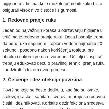
higijene u vrtićima, koje možete primeniti kako biste
osigurali visok nivo čistoće i sigurnosti.
1. Redovno pranje ruku
Jedan od najvažnijih koraka u održavanju higijene u
vrtićima je redovno pranje ruku. Deca i osoblje treba
da peru ruke sapunom i toplom vodom najmanje 20
sekundi, posebno nakon korišćenja toaleta, pre
obroka i nakon igre na otvorenom. Učitelji i vaspitači
trebaju edukovati decu o pravilnoj tehnici pranja ruku
i nadzirati ih tokom ovog procesa.
2. Čišćenje i dezinfekcija površina
Površine koje se često dodiruju, kao što su kvake,
stolovi, igračke i sanitarni čvorovi, moraju se redovno
čistiti i dezinfikovati. Koristite dezinfekciona sredstva