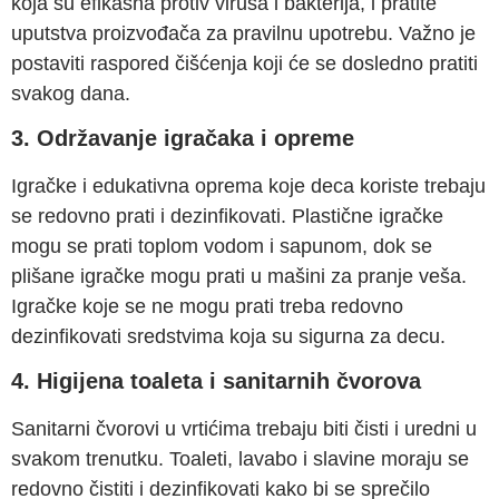
koja su efikasna protiv virusa i bakterija, i pratite
uputstva proizvođača za pravilnu upotrebu. Važno je
postaviti raspored čišćenja koji će se dosledno pratiti
svakog dana.
3. Održavanje igračaka i opreme
Igračke i edukativna oprema koje deca koriste trebaju
se redovno prati i dezinfikovati. Plastične igračke
mogu se prati toplom vodom i sapunom, dok se
plišane igračke mogu prati u mašini za pranje veša.
Igračke koje se ne mogu prati treba redovno
dezinfikovati sredstvima koja su sigurna za decu.
4. Higijena toaleta i sanitarnih čvorova
Sanitarni čvorovi u vrtićima trebaju biti čisti i uredni u
svakom trenutku. Toaleti, lavabo i slavine moraju se
redovno čistiti i dezinfikovati kako bi se sprečilo