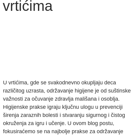
vrtićima
U vrtićima, gde se svakodnevno okupljaju deca
različitog uzrasta, održavanje higijene je od suštinske
važnosti za očuvanje zdravlja mališana i osoblja.
Higijenske prakse igraju ključnu ulogu u prevenciji
širenja zaraznih bolesti i stvaranju sigurnog i čistog
okruženja za igru i učenje. U ovom blog postu,
fokusiraćemo se na najbolje prakse za održavanje