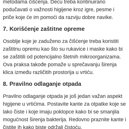
metodama čišćenja. Decu treba kontinuirano
podučavati o važnosti higijene kroz igre, pesme i
priče koje će im pomoći da razviju dobre navike.
7. Korišćenje zaštitne opreme
Osoblje koje je zaduženo za čišćenje treba koristiti
zaštitnu opremu kao što su rukavice i maske kako bi
se zaštitili od potencijalno štetnih mikroorganizama.
Ova praksa takođe pomaže u sprečavanju širenja
klica između različitih prostorija u vrtiću.
8. Pravilno odlaganje otpada
Pravilno odlaganje otpada je još jedan važan aspekt
higijene u vrtićima. Postavite kante za otpatke koje se
lako čiste i koje imaju poklopce kako bi se smanjila
mogućnost širenja bakterija. Redovno praznite kante i
čistite ih kako biste održali čistoću.